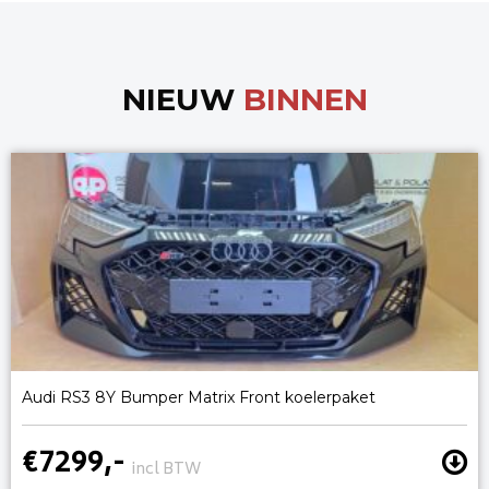
NIEUW
BINNEN
Audi RS3 8Y Bumper Matrix Front koelerpaket
€7299,-
incl BTW