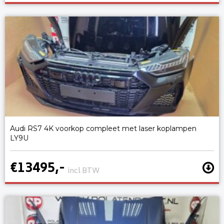
Audi RS7 4K voorkop compleet met laser koplampen
LY9U
€13495,-
incl BTW