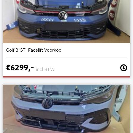
Golf 8 GTI Facelift Voorkop
€6299,-
incl BTW