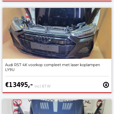
Audi RS7 4K voorkop compleet met laser koplampen
LY9U
€13495,-
incl BTW