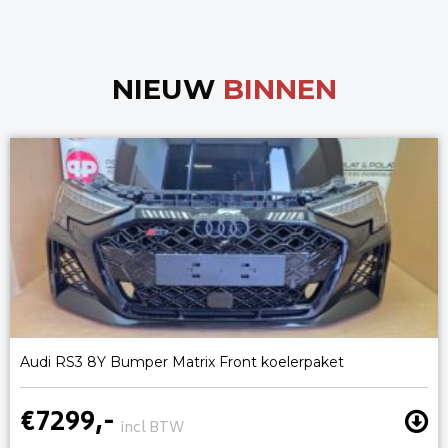
NIEUW
BINNEN
Audi RS3 8Y Bumper Matrix Front koelerpaket
€7299,-
incl BTW