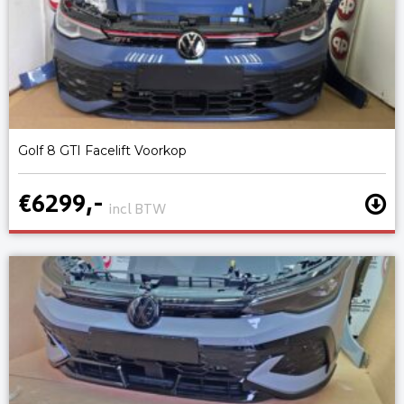
Golf 8 GTI Facelift Voorkop
€6299,-
incl BTW