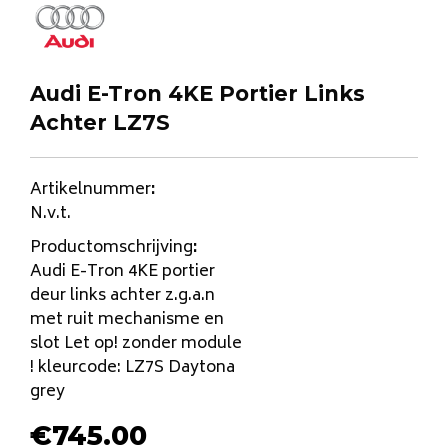
Audi E-Tron 4KE Portier Links
Achter LZ7S
Artikelnummer
:
N.v.t.
Productomschrijving
:
Audi E-Tron 4KE portier
deur links achter z.g.a.n
met ruit mechanisme en
slot Let op! zonder module
! kleurcode: LZ7S Daytona
grey
€
745.00