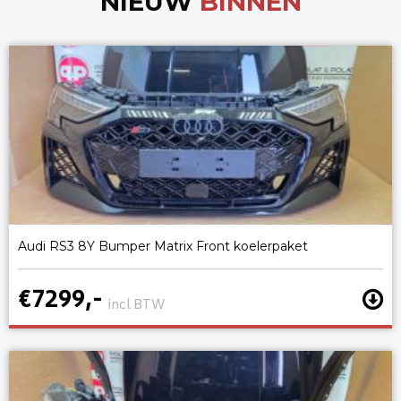
NIEUW
BINNEN
Audi RS3 8Y Bumper Matrix Front koelerpaket
€7299,-
incl BTW