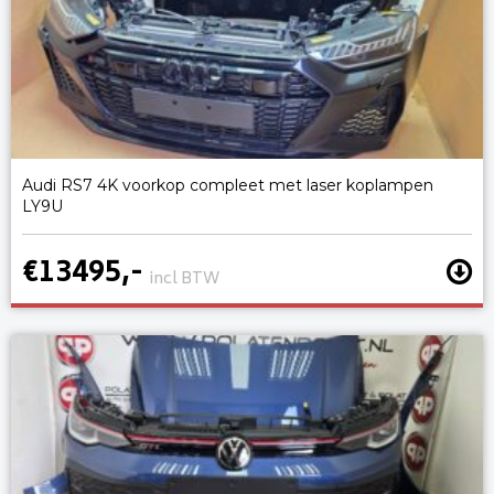
Audi RS7 4K voorkop compleet met laser koplampen
LY9U
€13495,-
incl BTW