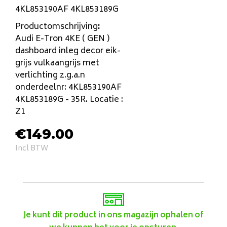
4KL853190AF 4KL853189G
Productomschrijving
:
Audi E-Tron 4KE ( GEN )
dashboard inleg decor eik-
grijs vulkaangrijs met
verlichting z.g.a.n
onderdeelnr: 4KL853190AF
4KL853189G - 35R. Locatie :
Z1
€
149.00
Incl BTW
Je kunt dit product in ons magazijn ophalen of