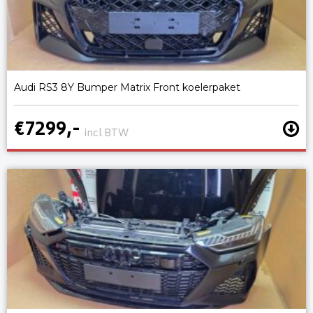
Audi RS3 8Y Bumper Matrix Front koelerpaket
€7299,-
incl BTW