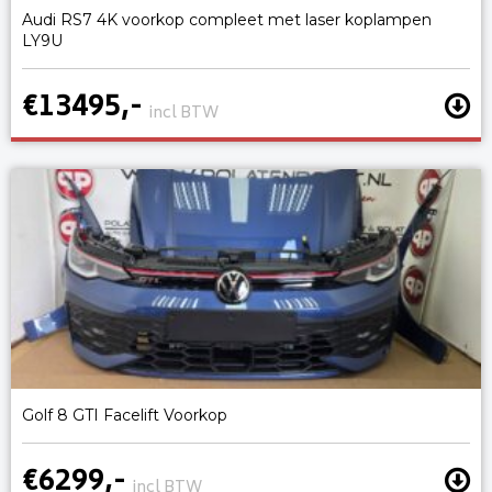
Audi RS7 4K voorkop compleet met laser koplampen
LY9U
€13495,-
incl BTW
Golf 8 GTI Facelift Voorkop
€6299,-
incl BTW