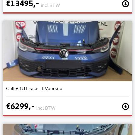
€13495,-
incl BTW
Golf 8 GTI Facelift Voorkop
€6299,-
incl BTW