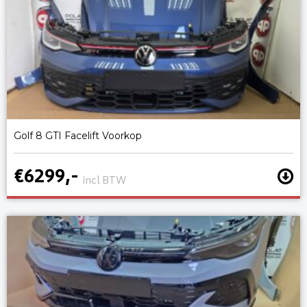
Golf 8 GTI Facelift Voorkop
€6299,-
incl BTW