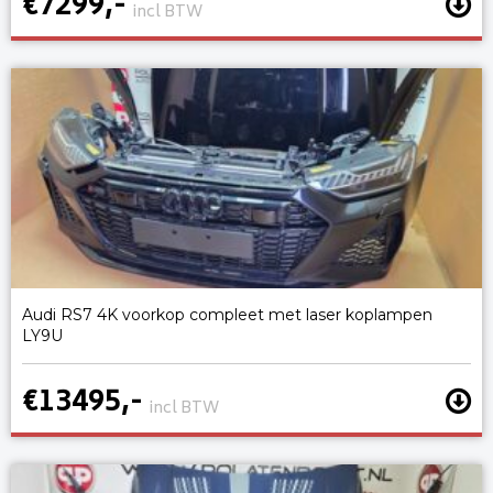
€7299,-
incl BTW
Audi RS7 4K voorkop compleet met laser koplampen
LY9U
€13495,-
incl BTW