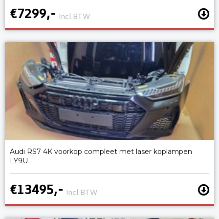
€7299,-
incl BTW
Audi RS7 4K voorkop compleet met laser koplampen
LY9U
€13495,-
incl BTW