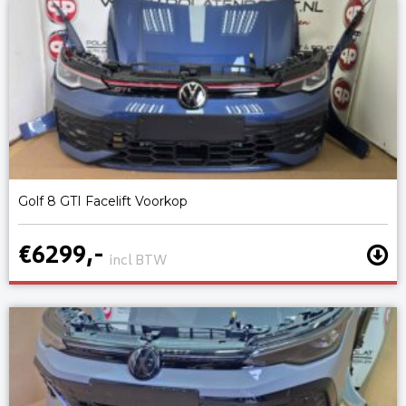
Golf 8 GTI Facelift Voorkop
€6299,-
incl BTW