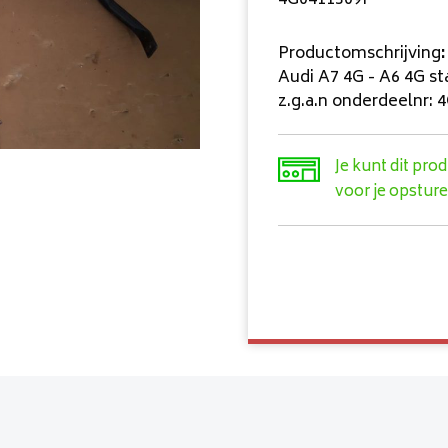
4G0411309F
Productomschrijving
:
Audi A7 4G - A6 4G st
z.g.a.n onderdeelnr:
Je kunt dit pro
voor je opsture