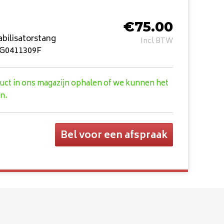
€
75.00
abilisatorstang
Incl BTW
 4G0411309F
duct in ons magazijn ophalen of we kunnen het
n.
Bel voor een afspraak