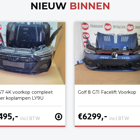
NIEUW
BINNEN
S7 4K voorkop compleet
Golf 8 GTI Facelift Voorkop
ser koplampen LY9U
495,-
€6299,-
incl BTW
incl BTW