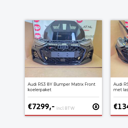
Audi RS3 8Y Bumper Matrix Front
Audi R
koelerpaket
met la
€7299,-
€13
incl BTW