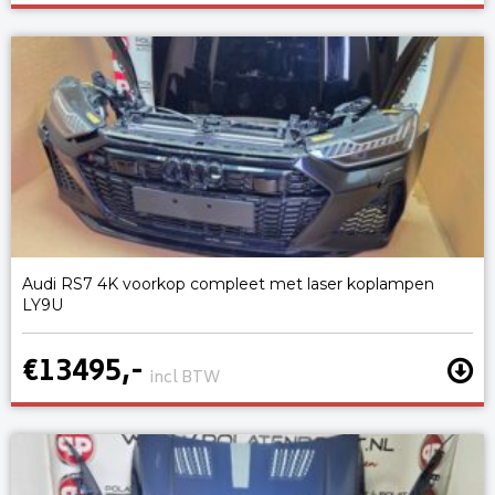
Audi RS7 4K voorkop compleet met laser koplampen
LY9U
€13495,-
incl BTW