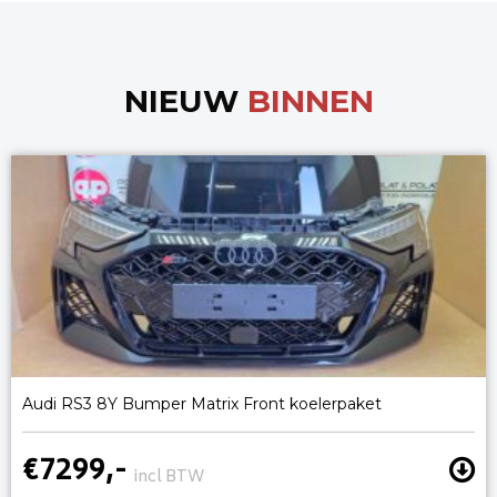
NIEUW
BINNEN
Audi RS3 8Y Bumper Matrix Front koelerpaket
€7299,-
incl BTW