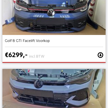
Golf 8 GTI Facelift Voorkop
€6299,-
incl BTW