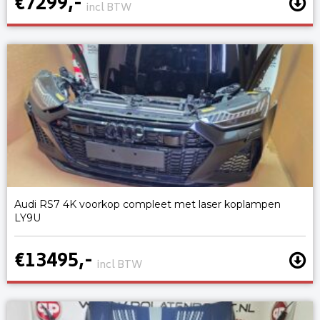
€7299,-
incl BTW
Audi RS7 4K voorkop compleet met laser koplampen
LY9U
€13495,-
incl BTW