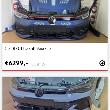
Golf 8 GTI Facelift Voorkop
€6299,-
incl BTW