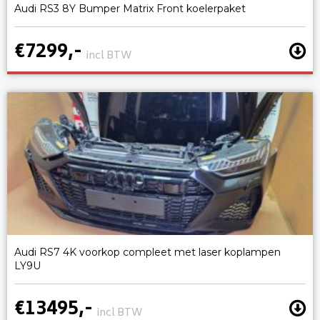
Audi RS3 8Y Bumper Matrix Front koelerpaket
€7299,-
incl BTW
Audi RS7 4K voorkop compleet met laser koplampen
LY9U
€13495,-
incl BTW