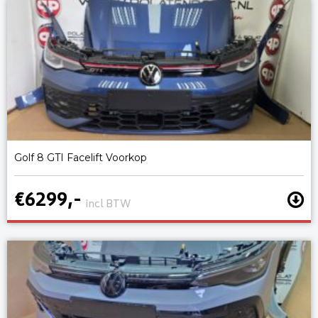
Golf 8 GTI Facelift Voorkop
€6299,-
incl BTW