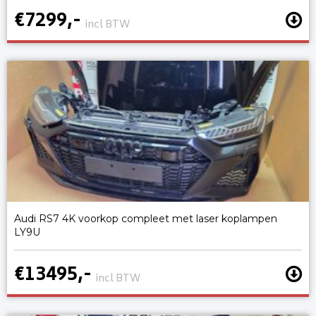
€7299,-
incl BTW
Audi RS7 4K voorkop compleet met laser koplampen
LY9U
€13495,-
incl BTW