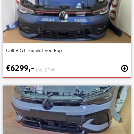
Golf 8 GTI Facelift Voorkop
€6299,-
incl BTW