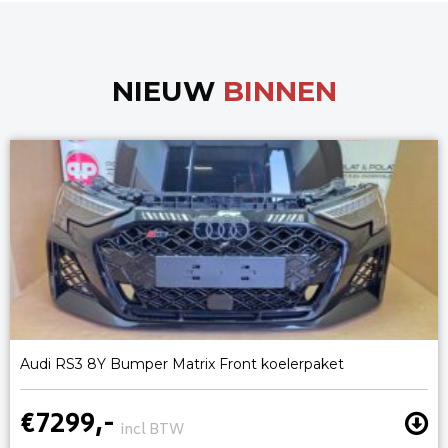
NIEUW
BINNEN
Audi RS3 8Y Bumper Matrix Front koelerpaket
€7299,-
incl BTW