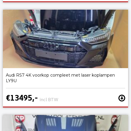
Audi RS7 4K voorkop compleet met laser koplampen
LY9U
€13495,-
incl BTW