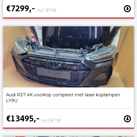
€7299,-
incl BTW
Audi RS7 4K voorkop compleet met laser koplampen
LY9U
€13495,-
incl BTW