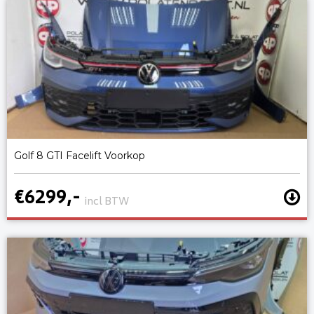
Golf 8 GTI Facelift Voorkop
€6299,-
incl BTW