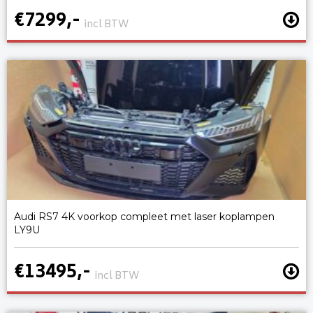
€7299,-
incl BTW
Audi RS7 4K voorkop compleet met laser koplampen
LY9U
€13495,-
incl BTW