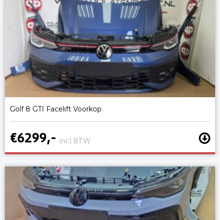
Golf 8 GTI Facelift Voorkop
€6299,-
incl BTW