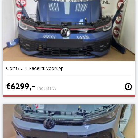
Golf 8 GTI Facelift Voorkop
€6299,-
incl BTW