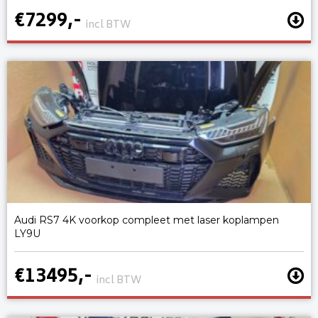
€7299,-
incl BTW
Audi RS7 4K voorkop compleet met laser koplampen
LY9U
€13495,-
incl BTW