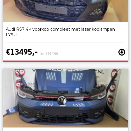
Audi RS7 4K voorkop compleet met laser koplampen
LY9U
€13495,-
incl BTW