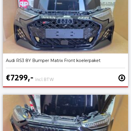
Audi RS3 8Y Bumper Matrix Front koelerpaket
€7299,-
incl BTW