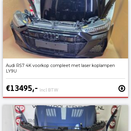
Audi RS7 4K voorkop compleet met laser koplampen
LY9U
€13495,-
incl BTW