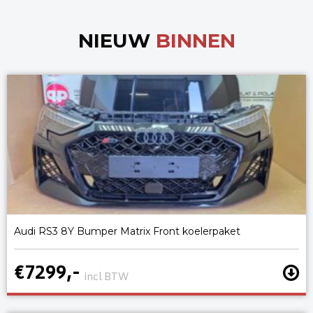
NIEUW
BINNEN
Audi RS3 8Y Bumper Matrix Front koelerpaket
€7299,-
incl BTW