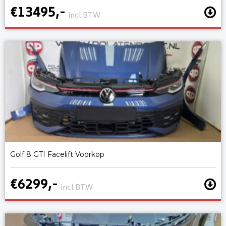
€13495,-
incl BTW
Golf 8 GTI Facelift Voorkop
€6299,-
incl BTW