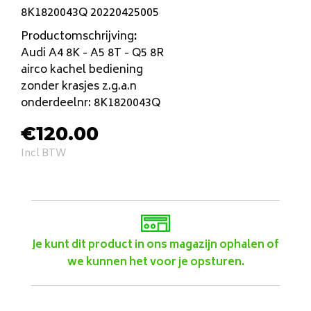
8K1820043Q 20220425005
Productomschrijving
:
Audi A4 8K - A5 8T - Q5 8R
airco kachel bediening
zonder krasjes z.g.a.n
onderdeelnr: 8K1820043Q
€
120.00
Incl BTW
Je kunt dit product in ons magazijn ophalen of
we kunnen het voor je opsturen.