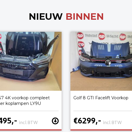
NIEUW
BINNEN
S7 4K voorkop compleet
Golf 8 GTI Facelift Voorkop
ser koplampen LY9U
495,-
€6299,-
incl BTW
incl BTW