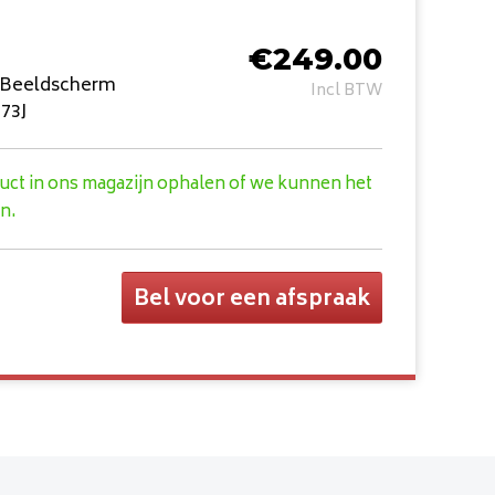
€
249.00
e Beeldscherm
Incl BTW
73J
duct in ons magazijn ophalen of we kunnen het
n.
Bel voor een afspraak