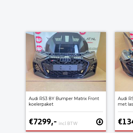
Audi RS3 8Y Bumper Matrix Front
Audi R
koelerpaket
met la
€7299,-
€13
incl BTW