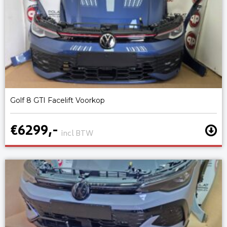
Golf 8 GTI Facelift Voorkop
€6299,-
incl BTW