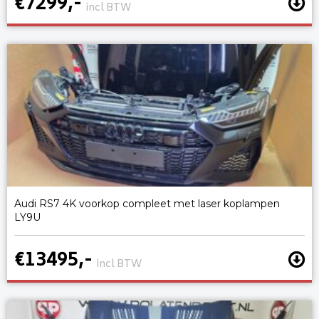
€7299,-
incl BTW
Audi RS7 4K voorkop compleet met laser koplampen
LY9U
€13495,-
incl BTW