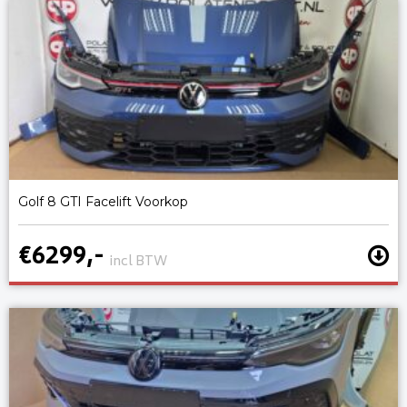
Golf 8 GTI Facelift Voorkop
€6299,-
incl BTW