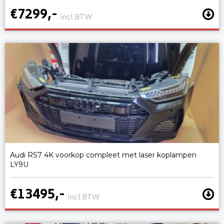
€7299,-
incl BTW
Audi RS7 4K voorkop compleet met laser koplampen
LY9U
€13495,-
incl BTW