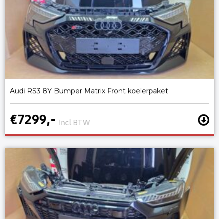
Audi RS3 8Y Bumper Matrix Front koelerpaket
€7299,-
incl BTW