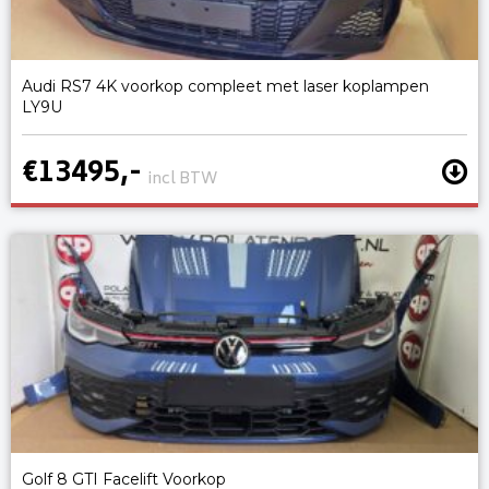
Audi RS7 4K voorkop compleet met laser koplampen
LY9U
€13495,-
incl BTW
Golf 8 GTI Facelift Voorkop