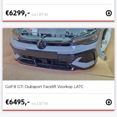
€6299,-
incl BTW
Golf 8 GTI Clubsport Facelift Voorkop LA7C
€6495,-
incl BTW