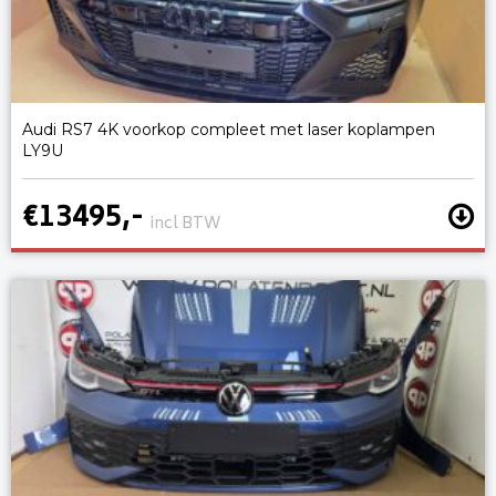
Audi RS7 4K voorkop compleet met laser koplampen
LY9U
€13495,-
incl BTW